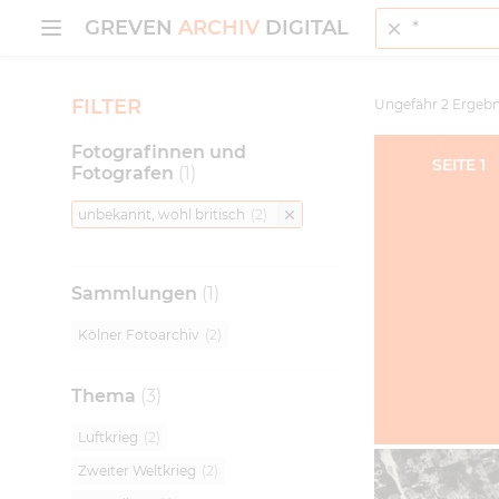
Suche
MENÜ ÖFFNEN
GREVEN
ARCHIV
DIGITAL
FILTER
Ungefähr
2
Ergebn
Fotografinnen und
SEITE
1
Fotografen
(
1
)
unbekannt, wohl britisch
(
2
)
Sammlungen
(
1
)
Kölner Fotoarchiv
(
2
)
Thema
(
3
)
Luftkrieg
(
2
)
Zweiter Weltkrieg
(
2
)