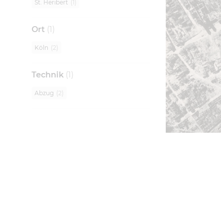
St. Heribert
(
1
)
Ort
(
1
)
Köln
(
2
)
Technik
(
1
)
Abzug
(
2
)