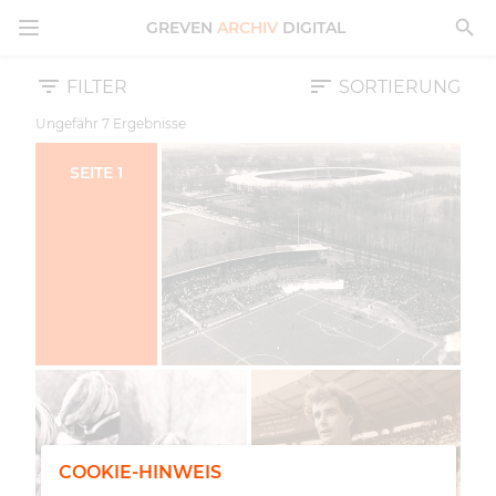
MENÜ ÖFFNEN
GREVEN
ARCHIV
DIGITAL
FILTER
SORTIERUNG
Ungefähr
7
Ergebnisse
SEITE
1
COOKIE-HINWEIS