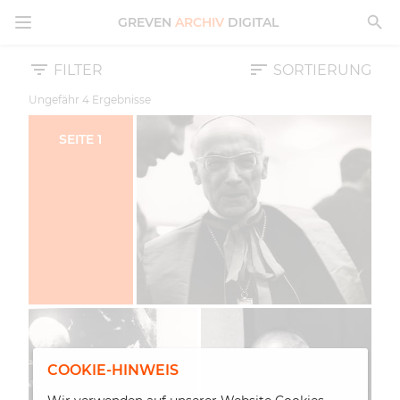
MENÜ ÖFFNEN
GREVEN
ARCHIV
DIGITAL
FILTER
SORTIERUNG
Ungefähr
4
Ergebnisse
SEITE
1
COOKIE-HINWEIS