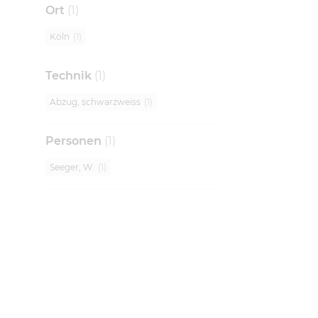
Ort
(
1
)
Köln
(
1
)
Technik
(
1
)
Abzug, schwarzweiss
(
1
)
Personen
(
1
)
Seeger, W.
(
1
)