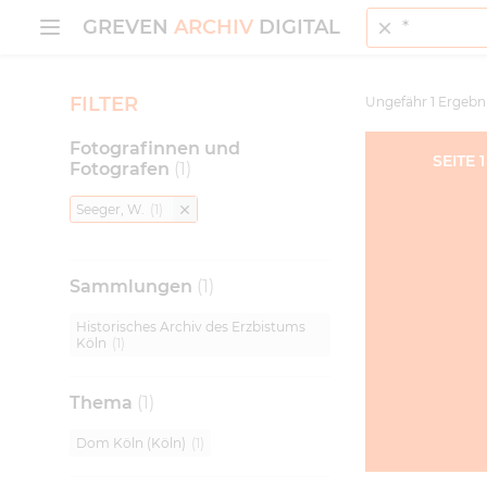
Suche
MENÜ ÖFFNEN
GREVEN
ARCHIV
DIGITAL
FILTER
Ungefähr
1
Ergebn
Fotografinnen und
SEITE
1
Fotografen
(
1
)
Seeger, W.
(
1
)
Sammlungen
(
1
)
Historisches Archiv des Erzbistums
Köln
(
1
)
Thema
(
1
)
Dom Köln (Köln)
(
1
)