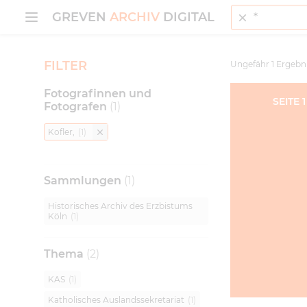
Suche
MENÜ ÖFFNEN
GREVEN
ARCHIV
DIGITAL
FILTER
Ungefähr
1
Ergebn
Fotografinnen und
SEITE
1
Fotografen
(
1
)
Kofler,
(
1
)
Sammlungen
(
1
)
Historisches Archiv des Erzbistums
Köln
(
1
)
Thema
(
2
)
KAS
(
1
)
Katholisches Auslandssekretariat
(
1
)