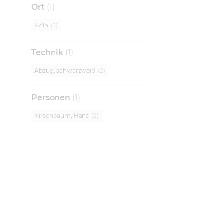
Ort
(
1
)
Köln
(
2
)
Technik
(
1
)
Abzug, schwarzweiß
(
2
)
Personen
(
1
)
Kirschbaum, Hans
(
2
)