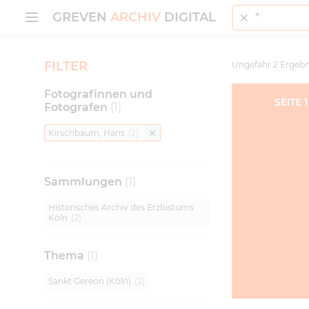
Suche
MENÜ ÖFFNEN
GREVEN
ARCHIV
DIGITAL
FILTER
Ungefähr
2
Ergebn
Fotografinnen und
SEITE
1
Fotografen
(
1
)
Kirschbaum, Hans
(
2
)
Sammlungen
(
1
)
Historisches Archiv des Erzbistums
Köln
(
2
)
Thema
(
1
)
Sankt Gereon (Köln)
(
2
)