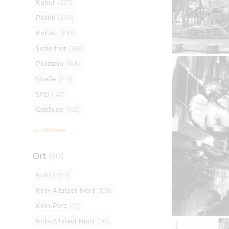
Kultur
(
227
)
Politik
(
200
)
Polizist
(
190
)
Sicherheit
(
188
)
Polizistin
(
148
)
Straße
(
148
)
SPD
(
147
)
Gebäude
(
145
)
40 Weitere
Ort
(
50
)
Köln
(
1923
)
Köln-Altstadt-Nord
(
159
)
Köln-Porz
(
111
)
Köln-Altstadt Nord
(
96
)