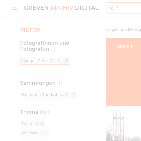
Suche
MENÜ ÖFFNEN
GREVEN
ARCHIV
DIGITAL
FILTER
Ungefähr
5.127
Erg
Fotografinnen und
SEITE
1
Fotografen
(
1
)
Gauger, Peter
(
5127
)
Sammlungen
(
1
)
Kölnische Rundschau
(
5127
)
Thema
(
50
)
Polizei
(
281
)
Politiker
(
261
)