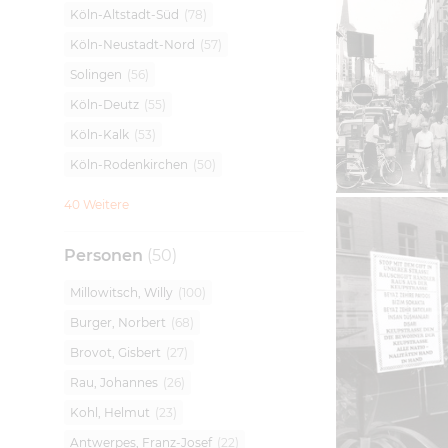
Köln-Altstadt-Süd
(
78
)
Köln-Neustadt-Nord
(
57
)
Solingen
(
56
)
Köln-Deutz
(
55
)
Köln-Kalk
(
53
)
Köln-Rodenkirchen
(
50
)
40 Weitere
Personen
(
50
)
Millowitsch, Willy
(
100
)
Burger, Norbert
(
68
)
Brovot, Gisbert
(
27
)
Rau, Johannes
(
26
)
Kohl, Helmut
(
23
)
Antwerpes, Franz-Josef
(
22
)