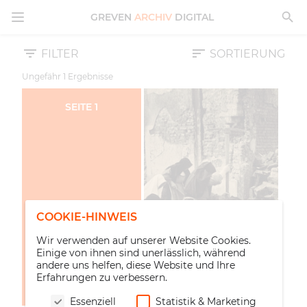
MENÜ ÖFFNEN
GREVEN
ARCHIV
DIGITAL
FILTER
SORTIERUNG
Ungefähr
1
Ergebnisse
SEITE
1
COOKIE-HINWEIS
Wir verwenden auf unserer Website Cookies.
Einige von ihnen sind unerlässlich, während
andere uns helfen, diese Website und Ihre
Erfahrungen zu verbessern.
Essenziell
Statistik & Marketing