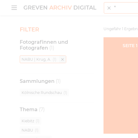
Suche
MENÜ ÖFFNEN
GREVEN
ARCHIV
DIGITAL
FILTER
Ungefähr
1
Ergebn
Fotografinnen und
SEITE
1
Fotografen
(
1
)
NABU | Krug, A.
(
1
)
Sammlungen
(
1
)
Kölnische Rundschau
(
1
)
Thema
(
7
)
Kiebitz
(
1
)
NABU
(
1
)